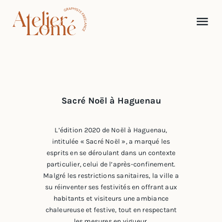
Passer
au
Tog
contenu
Nav
Accueil
À propos
Sacré Noël à Haguenau
Portfolio
L’édition 2020 de Noël à Haguenau,
intitulée « Sacré Noël », a marqué les
esprits en se déroulant dans un contexte
Mes services
particulier, celui de l’après-confinement.
Malgré les restrictions sanitaires, la ville a
su réinventer ses festivités en offrant aux
Journal
habitants et visiteurs une ambiance
chaleureuse et festive, tout en respectant
les mesures en vigueur.
Contact