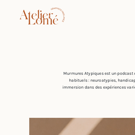
Passer
au
contenu
Murmures Atypiques est un podcast qu
habituels : neuroatypies, handica
immersion dans des expériences variée