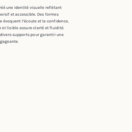
éé une identité visuelle reflétant
ersif et accessible. Des formes
e évoquent l’écoute et la confidence,
t lisible assure clarté et fluidité.
r divers supports pour garantir une
gageante.