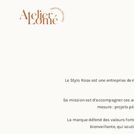
Passer
au
contenu
Le Stylo Rose est une entreprise de
Sa mission est d’accompagner ces acte
mesure : projets p
La marque défend des valeurs fort
bienveillante, qui sout