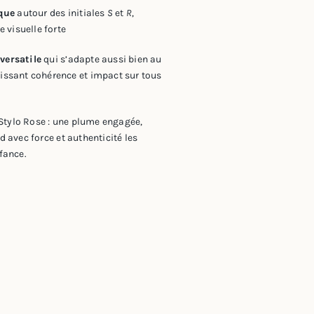
que
autour des initiales
S
et
R
,
 visuelle forte
versatile
qui s’adapte aussi bien au
ntissant cohérence et impact sur tous
u Stylo Rose : une plume engagée,
d avec force et authenticité les
nfance.