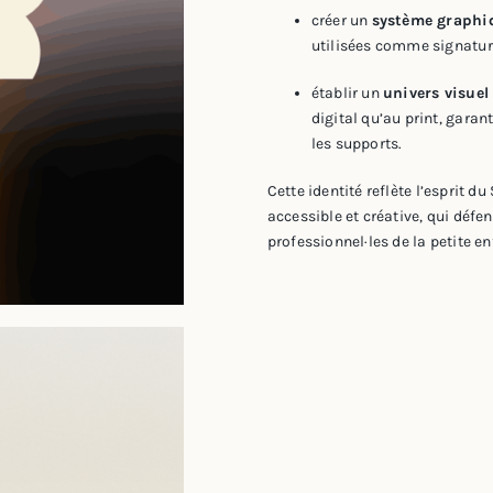
créer un
système graphi
utilisées comme signature
établir un
univers visuel 
digital qu’au print, gara
les supports.
Cette identité reflète l’esprit d
accessible et créative, qui défen
professionnel·les de la petite e