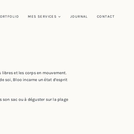
ORTFOLIO
MES SERVICES
JOURNAL
CONTACT
 libres et les corps en mouvement.
e soi, Bloo incarne un état d’esprit
ns son sac ou à déguster sur la plage