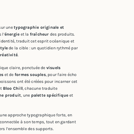
sur une
typographie originale et
 l’
énergie
et la
fraîcheur
des produits.
dentité, traduit cet esprit océanique et
style
de la cible : un quotidien rythmé par
réativité
.
tique claire, ponctuée de
visuels
es
et de
formes souples
, pour faire écho
 boissons ont été créées pour incarner cet
et
Bloo Chill
, chacune traduite
he produit
, une
palette spécifique
et
 une approche typographique forte, en
 connectée à son temps, tout en gardant
ers l’ensemble des supports.