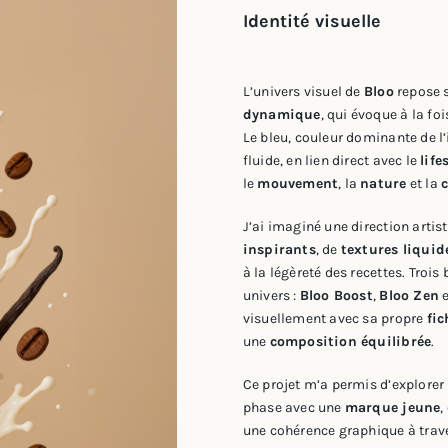
Identité visuelle
L’univers visuel de
Bloo
repose 
dynamique
, qui évoque à la fois
Le bleu, couleur dominante de l’i
fluide, en lien direct avec le
life
le
mouvement
, la
nature
et la
c
J’ai imaginé une direction artis
inspirants
, de
textures liquid
à la légèreté des recettes. Trois
univers :
Bloo Boost
,
Bloo Zen
visuellement avec sa propre
fic
une
composition équilibrée
.
Ce projet m’a permis d’explorer
phase avec une
marque jeune
,
une cohérence graphique à trav