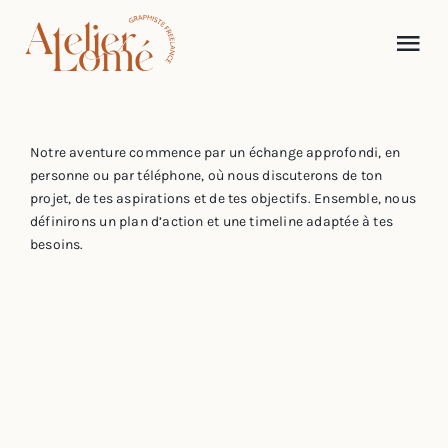
Passer
au
Tog
contenu
Nav
Accueil
Notre aventure commence par un échange approfondi, en
personne ou par téléphone, où nous discuterons de ton
À propos
projet, de tes aspirations et de tes objectifs. Ensemble, nous
définirons un plan d’action et une timeline adaptée à tes
besoins.
Portfolio
Mes services
Journal
Contact